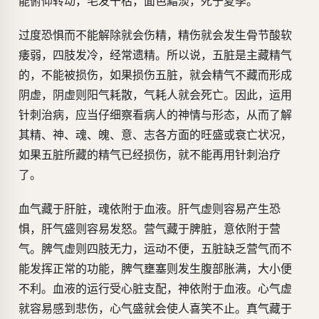
能俯仰转动，毛发干枯，面色黯淡，死于夏季。
过度恐惧而不能解除就会伤精，精伤就会发生骨节酸软
痿弱，四肢发冷，经常遗精。所以说，五脏是主藏精气
的，不能被损伤，如果损伤五脏，就会精气不藏而形成
阴虚，阴虚则阳气耗散，气耗人就会死亡。因此，运用
针刺治病，应当仔细察看病人的神情与形态，从而了解
其精、神、魂、魄、意、志各方面的旺盛或衰亡状况，
如果五脏所藏的精气已经损伤，就不能再用针刺治疗
了。
血气藏于肝脏，魂依附于血液。肝气虚则容易产生恐
惧，肝气盛则容易发怒。营气藏于脾脏，意依附于营
气。脾气虚则四肢无力，运动不便，五脏缺乏营气而不
能发挥正常的功能，脾气壅塞则发生腹部胀满，大小便
不利。血液的运行受心脏支配，神依附于血液。心气虚
就容易感到悲伤，心气盛就会使人喜笑不止。真气藏于