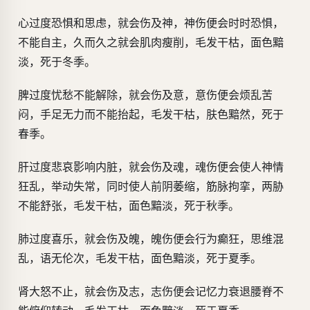
心过度恐惧和思虑，就会伤及神，神伤便会时时恐惧，
不能自主，久而久之就会肌肉瘦削，毛发干枯，面色黯
淡，死于冬季。
脾过度忧愁不能解除，就会伤及意，意伤便会烦乱苦
闷，手足无力而不能抬起，毛发干枯，肤色黯然，死于
春季。
肝过度悲哀影响内脏，就会伤及魂，魂伤便会使人神情
狂乱，举动失常，同时使人前阴萎缩，筋脉拘挛，两胁
不能舒张，毛发干枯，面色黯淡，死于秋季。
肺过度喜乐，就会伤及魄，魄伤便会行为癫狂，思维混
乱，语无伦次，毛发干枯，面色黯淡，死于夏季。
肾大怒不止，就会伤及志，志伤便会记忆力衰退腰脊不