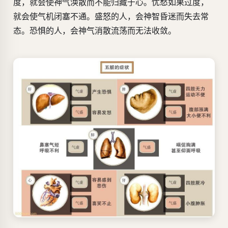
度，就会使神气涣散而不能归藏于心。忧愁如果过度，
就会使气机闭塞不通。盛怒的人，会神智昏迷而失去常
态。恐惧的人，会神气消散流荡而无法收敛。