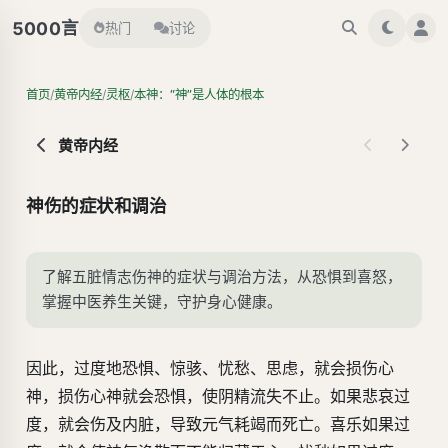
言
5000
热门
讨论
/
/
/
首页
黄帝内经
灵枢
本神：“神”是人体的根本
黄帝内经
神伤的症状和调治
了解五脏情志伤神的症状与调治方法，从恐惧到喜怒，
掌握中医养生关键，守护身心健康。
因此，过度地恐惧、惊骇、忧愁、思虑，就会损伤心
神，损伤心神就会恐惧，使阴精流失不止。如果悲哀过
度，就会伤及内脏，导致元气耗竭而死亡。喜乐如果过