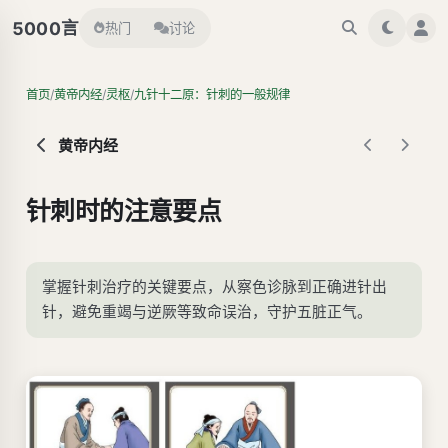
言
5000
热门
讨论
/
/
/
首页
黄帝内经
灵枢
九针十二原：针刺的一般规律
黄帝内经
针刺时的注意要点
掌握针刺治疗的关键要点，从察色诊脉到正确进针出
针，避免重竭与逆厥等致命误治，守护五脏正气。