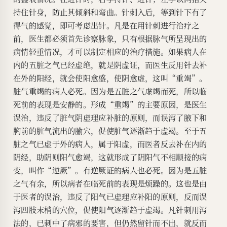
持住针身，防止其倾斜和弯曲。针刺入后，等到针下有了
得气的感觉，即可考虑出针。凡是在用针刺进行治疗之
前，医生都必须首先诊察脉象，只有根据脉气所呈现出的
病情轻重情况，才可以制定相应的治疗措施。如果病人在
内的五脏之气已经虚绝，就是阴虚证，而医生反用针去补
在外的阳经，就会使阳愈盛，使阴愈虚，这叫“重竭”。
脏气重竭的病人必死。因为是五脏之气虚竭而死，所以临
死前的表现是安静的。形成“重竭”的主要原因，是医生
误治，违反了脏气阴虚理应补脏的原则，而误泻了腋下和
胸前的脏气流出的腧穴，促使脏气逐渐趋于虚竭。至于五
脏之气已虚于外的病人，属于阳虚，而医者反去补在内的
阴经，助阴则阳气愈竭，这就形成了阴阳气不相顺接的病
变，叫作“逆厥”。有逆厥证的病人也必死。因为是五脏
之气有余，所以病者在临死前的表现是烦躁的。这也是由
于医者的误治，违反了阳气已虚理应补阳的原则，反而误
泻四肢末梢的穴位，促使阳气逐渐趋于虚竭。凡针刺用泻
法的，已刺中了病邪的要害，但仍然留针而不出，就反而